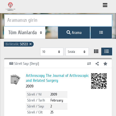
Arama
Birliktelik:
S0533
✕
Süreli Sayı [Dergi]
Arthroscopy The Journal of Arthroscopic
and Related Surgery
2009
Süreli / Yıl
2009
Süreli / Tarih
February
Süreli / Sayı
2
Süreli / Cilt
25