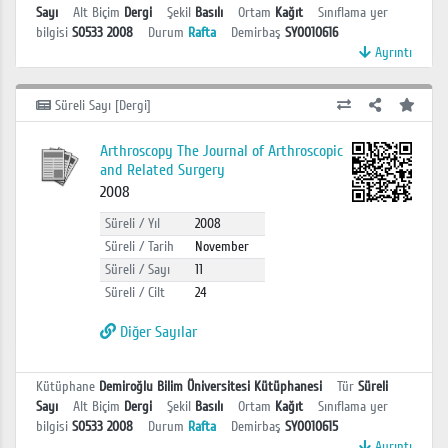
Sayı
Alt Biçim
Dergi
Şekil
Basılı
Ortam
Kağıt
Sınıflama yer
bilgisi
S0533 2008
Durum
Rafta
Demirbaş
SY0010616
Ayrıntı
Süreli Sayı [Dergi]
Arthroscopy The Journal of Arthroscopic
and Related Surgery
2008
Süreli / Yıl
2008
Süreli / Tarih
November
Süreli / Sayı
11
Süreli / Cilt
24
Diğer Sayılar
Kütüphane
Demiroğlu Bilim Üniversitesi Kütüphanesi
Tür
Süreli
Sayı
Alt Biçim
Dergi
Şekil
Basılı
Ortam
Kağıt
Sınıflama yer
bilgisi
S0533 2008
Durum
Rafta
Demirbaş
SY0010615
Ayrıntı