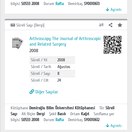
bilgisi
S0533 2008
Durum
Rafta
Demirbaş
SY0010613
Ayrıntı
Süreli Sayı [Dergi]
Arthroscopy The Journal of Arthroscopic
and Related Surgery
2008
Süreli / Yıl
2008
Süreli / Tarih
Ağustos
Süreli / Sayı
8
Süreli / Cilt
24
Diğer Sayılar
Kütüphane
Demiroğlu Bilim Üniversitesi Kütüphanesi
Tür
Süreli
Sayı
Alt Biçim
Dergi
Şekil
Basılı
Ortam
Kağıt
Sınıflama yer
bilgisi
S0533 2008
Durum
Rafta
Demirbaş
SY0010612
Ayrıntı