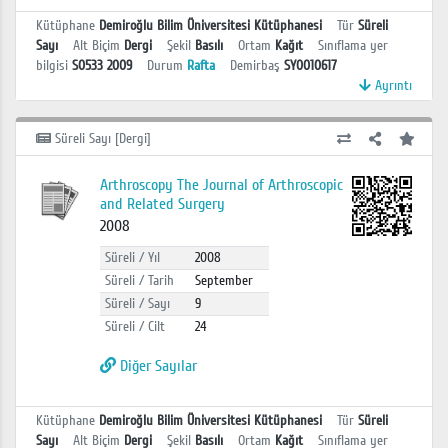
Kütüphane
Demiroğlu Bilim Üniversitesi Kütüphanesi
Tür
Süreli
Sayı
Alt Biçim
Dergi
Şekil
Basılı
Ortam
Kağıt
Sınıflama yer
bilgisi
S0533 2009
Durum
Rafta
Demirbaş
SY0010617
Ayrıntı
Süreli Sayı [Dergi]
Arthroscopy The Journal of Arthroscopic
and Related Surgery
2008
Süreli / Yıl
2008
Süreli / Tarih
September
Süreli / Sayı
9
Süreli / Cilt
24
Diğer Sayılar
Kütüphane
Demiroğlu Bilim Üniversitesi Kütüphanesi
Tür
Süreli
Sayı
Alt Biçim
Dergi
Şekil
Basılı
Ortam
Kağıt
Sınıflama yer