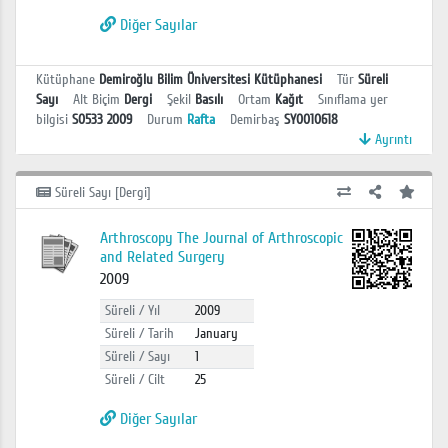
Diğer Sayılar
Kütüphane
Demiroğlu Bilim Üniversitesi Kütüphanesi
Tür
Süreli
Sayı
Alt Biçim
Dergi
Şekil
Basılı
Ortam
Kağıt
Sınıflama yer
bilgisi
S0533 2009
Durum
Rafta
Demirbaş
SY0010618
Ayrıntı
Süreli Sayı [Dergi]
Arthroscopy The Journal of Arthroscopic
and Related Surgery
2009
Süreli / Yıl
2009
Süreli / Tarih
January
Süreli / Sayı
1
Süreli / Cilt
25
Diğer Sayılar