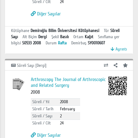
Süreli / Cilt
24
Diğer Sayılar
Kütüphane
Demiroğlu Bilim Üniversitesi Kütüphanesi
Tür
Süreli
Sayı
Alt Biçim
Dergi
Şekil
Basılı
Ortam
Kağıt
Sınıflama yer
bilgisi
S0533 2008
Durum
Rafta
Demirbaş
SY0010607
Ayrıntı
Süreli Sayı [Dergi]
Arthroscopy The Journal of Arthroscopic
and Related Surgery
2008
Süreli / Yıl
2008
Süreli / Tarih
February
Süreli / Sayı
2
Süreli / Cilt
24
Diğer Sayılar