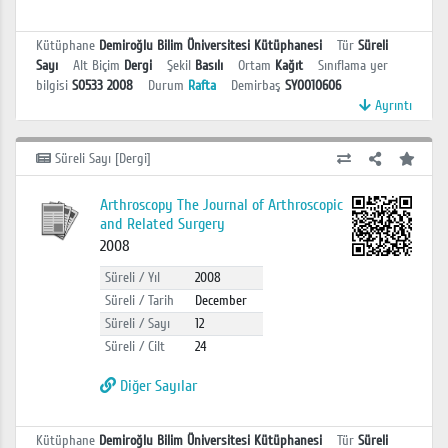
Kütüphane
Demiroğlu Bilim Üniversitesi Kütüphanesi
Tür
Süreli
Sayı
Alt Biçim
Dergi
Şekil
Basılı
Ortam
Kağıt
Sınıflama yer
bilgisi
S0533 2008
Durum
Rafta
Demirbaş
SY0010606
Ayrıntı
Süreli Sayı [Dergi]
Arthroscopy The Journal of Arthroscopic
and Related Surgery
2008
Süreli / Yıl
2008
Süreli / Tarih
December
Süreli / Sayı
12
Süreli / Cilt
24
Diğer Sayılar
Kütüphane
Demiroğlu Bilim Üniversitesi Kütüphanesi
Tür
Süreli