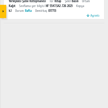
Yerleşkesi Şube Kütüphanesi
Tür
Kitap
Şekil
Basılı
Ortam
Kağıt
Sınıflama yer bilgisi
HF 5547.5A2 .T26 2023
Kopya
k.1
Durum
Rafta
Demirbaş
017713
Ayrıntı