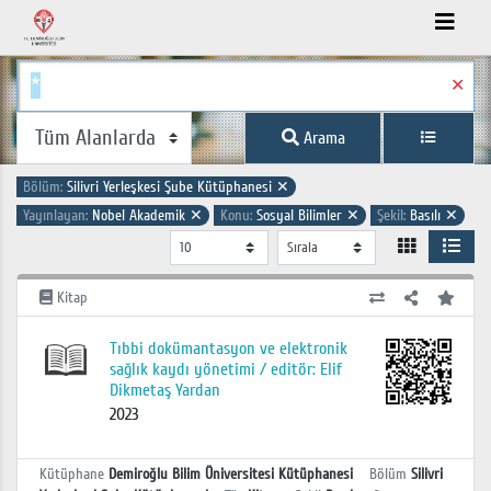
✕
Arama
Bölüm:
Silivri Yerleşkesi Şube Kütüphanesi
✕
Yayınlayan:
Nobel Akademik
✕
Konu:
Sosyal Bilimler
✕
Şekil:
Basılı
✕
Kitap
Tıbbi dokümantasyon ve elektronik
sağlık kaydı yönetimi / editör: Elif
Dikmetaş Yardan
2023
Kütüphane
Demiroğlu Bilim Üniversitesi Kütüphanesi
Bölüm
Silivri