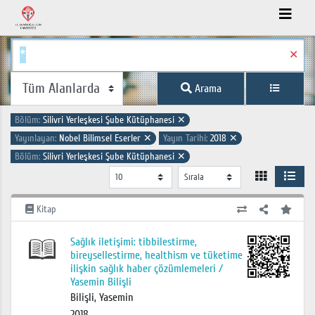
✕
Arama
Bölüm:
Silivri Yerleşkesi Şube Kütüphanesi
✕
Yayınlayan:
Nobel Bilimsel Eserler
✕
Yayın Tarihi:
2018
✕
Bölüm:
Silivri Yerleşkesi Şube Kütüphanesi
✕
Kitap
Sağlık iletişimi: tibbilestirme,
bireysellestirme, healthism ve tüketime
ilişkin sağlık haber çözümlemeleri /
Yasemin Bilişli
Bilişli, Yasemin
2018