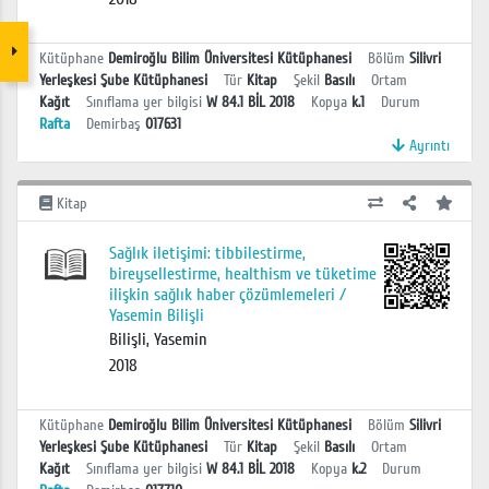
Kütüphane
Demiroğlu Bilim Üniversitesi Kütüphanesi
Bölüm
Silivri
Yerleşkesi Şube Kütüphanesi
Tür
Kitap
Şekil
Basılı
Ortam
Kağıt
Sınıflama yer bilgisi
W 84.1 BİL 2018
Kopya
k.1
Durum
Rafta
Demirbaş
017631
Ayrıntı
Kitap
Sağlık iletişimi: tibbilestirme,
bireysellestirme, healthism ve tüketime
ilişkin sağlık haber çözümlemeleri /
Yasemin Bilişli
Bilişli, Yasemin
2018
Kütüphane
Demiroğlu Bilim Üniversitesi Kütüphanesi
Bölüm
Silivri
Yerleşkesi Şube Kütüphanesi
Tür
Kitap
Şekil
Basılı
Ortam
Kağıt
Sınıflama yer bilgisi
W 84.1 BİL 2018
Kopya
k.2
Durum