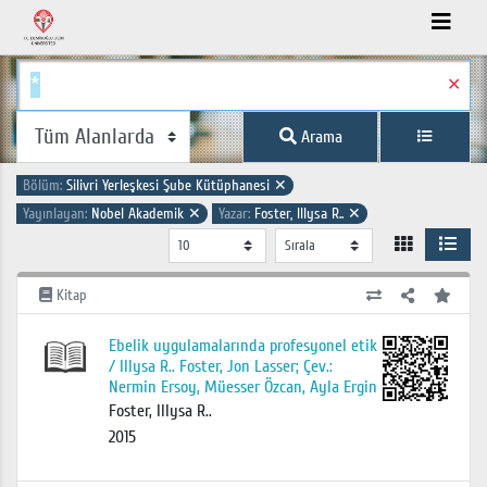
✕
Arama
Bölüm:
Silivri Yerleşkesi Şube Kütüphanesi
✕
Yayınlayan:
Nobel Akademik
✕
Yazar:
Foster, Illysa R..
✕
Kitap
Ebelik uygulamalarında profesyonel etik
/ Illysa R.. Foster, Jon Lasser; Çev.:
Nermin Ersoy, Müesser Özcan, Ayla Ergin
Foster, Illysa R..
2015