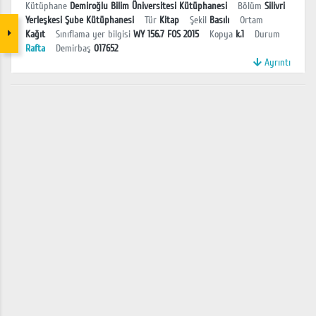
Kütüphane
Demiroğlu Bilim Üniversitesi Kütüphanesi
Bölüm
Silivri
Yerleşkesi Şube Kütüphanesi
Tür
Kitap
Şekil
Basılı
Ortam
Kağıt
Sınıflama yer bilgisi
WY 156.7 FOS 2015
Kopya
k.1
Durum
Rafta
Demirbaş
017652
Ayrıntı