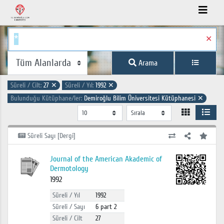
✕
Arama
Süreli / Cilt:
27
✕
Süreli / Yıl:
1992
✕
Bulunduğu Kütüphane/ler:
Demiroğlu Bilim Üniversitesi Kütüphanesi
✕
Süreli Sayı [Dergi]
Journal of the American Akademic of
Dermotology
1992
Süreli / Yıl
1992
Süreli / Sayı
6 part 2
Süreli / Cilt
27