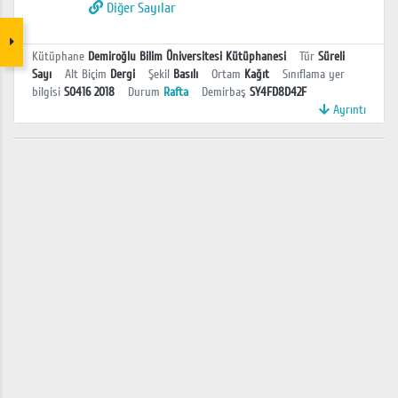
Diğer Sayılar
Kütüphane
Demiroğlu Bilim Üniversitesi Kütüphanesi
Tür
Süreli
Sayı
Alt Biçim
Dergi
Şekil
Basılı
Ortam
Kağıt
Sınıflama yer
bilgisi
S0416 2018
Durum
Rafta
Demirbaş
SY4FD8D42F
Ayrıntı