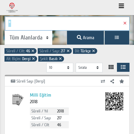
✕
Arama
Süreli / Cilt:
46
✕
Süreli / Sayı:
217
✕
Dil:
Türkçe
✕
Alt Biçim:
Dergi
✕
Şekil:
Basılı
✕
Süreli Sayı [Dergi]
Milli Eğitim
2018
Süreli / Yıl
2018
Süreli / Sayı
217
Süreli / Cilt
46