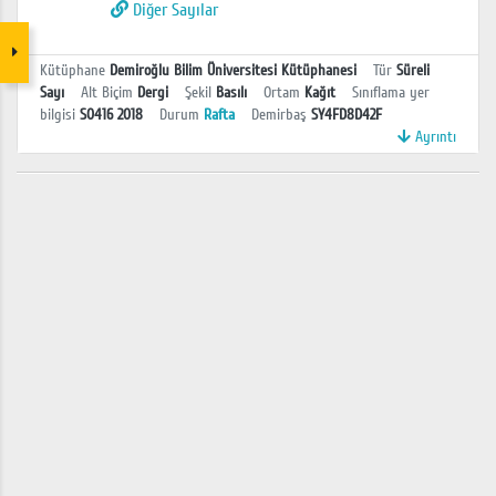
Diğer Sayılar
Kütüphane
Demiroğlu Bilim Üniversitesi Kütüphanesi
Tür
Süreli
Sayı
Alt Biçim
Dergi
Şekil
Basılı
Ortam
Kağıt
Sınıflama yer
bilgisi
S0416 2018
Durum
Rafta
Demirbaş
SY4FD8D42F
Ayrıntı