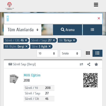
✕
Arama
Süreli / Cilt:
46
✕
Süreli / Sayı:
217
✕
Dil:
Türkçe
✕
Alt Biçim:
Dergi
✕
Süre:
3 Aylık
✕
Süreli Sayı [Dergi]
Milli Eğitim
2018
Süreli / Yıl
2018
Süreli / Sayı
217
Süreli / Cilt
46