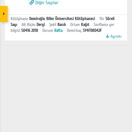
Diğer Sayılar
Kütüphane
Demiroğlu Bilim Üniversitesi Kütüphanesi
Tür
Süreli
Sayı
Alt Biçim
Dergi
Şekil
Basılı
Ortam
Kağıt
Sınıflama yer
bilgisi
S0416 2018
Durum
Rafta
Demirbaş
SY4FD8D42F
Ayrıntı