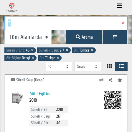
✕
Arama
Süreli / Cilt:
46
✕
Süreli / Sayı:
217
✕
Dil:
Türkçe
✕
Alt Biçim:
Dergi
✕
Dil:
Türkçe
✕
Süreli Sayı [Dergi]
Milli Eğitim
2018
Süreli / Yıl
2018
Süreli / Sayı
217
Süreli / Cilt
46