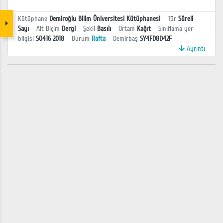
Kütüphane
Demiroğlu Bilim Üniversitesi Kütüphanesi
Tür
Süreli
Sayı
Alt Biçim
Dergi
Şekil
Basılı
Ortam
Kağıt
Sınıflama yer
bilgisi
S0416 2018
Durum
Rafta
Demirbaş
SY4FD8D42F
Ayrıntı