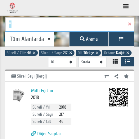
✕
Arama
Süreli / Cilt:
46
✕
Süreli / Sayı:
217
✕
Dil:
Türkçe
✕
Ortam:
Kağıt
✕
Süreli Sayı [Dergi]
Milli Eğitim
2018
Süreli / Yıl
2018
Süreli / Sayı
217
Süreli / Cilt
46
Diğer Sayılar