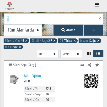
✕
Arama
Süreli / Cilt:
46
✕
Süreli / Sayı:
217
✕
Dil:
Türkçe
✕
Ortam:
Kağıt
✕
Dil:
Türkçe
✕
Süreli Sayı [Dergi]
Milli Eğitim
2018
Süreli / Yıl
2018
Süreli / Sayı
217
Süreli / Cilt
46