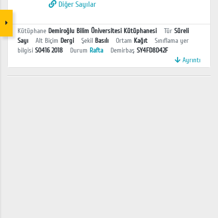
Diğer Sayılar
Kütüphane
Demiroğlu Bilim Üniversitesi Kütüphanesi
Tür
Süreli
Sayı
Alt Biçim
Dergi
Şekil
Basılı
Ortam
Kağıt
Sınıflama yer
bilgisi
S0416 2018
Durum
Rafta
Demirbaş
SY4FD8D42F
Ayrıntı