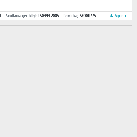
t
Sınıflama yer bilgisi
S0494 2005
Demirbaş
SY0011775
Ayrıntı