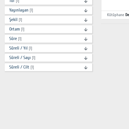
Tür
[1]
Yayınlayan
[1]
Kütüphane
De
Şekil
[1]
Ortam
[1]
Süre
[1]
Süreli / Yıl
[1]
Süreli / Sayı
[1]
Süreli / Cilt
[1]