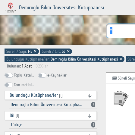
Demiroğlu Bilim Üniversitesi Kütüphanesi
Süreli / Sayı:
1-5
✕
Süreli / Cilt:
63
✕
Bulunduğu Kütüphane/ler:
Demiroğlu Bilim Üniversitesi Kütüphanesi
✕
Sürel
Bulunan
:
1
Adet
0.296 sn
Toplu Katalog
e-Kaynaklar
Süreli Sayı
Tam metinlerde ara
Bulunduğu Kütüphane/ler
[1]
Demiroğlu Bilim Üniversitesi Kütüphanesi
1
Dil
[1]
Türkçe
1