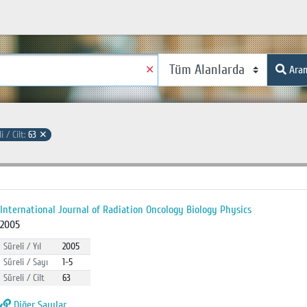
✕
Ara
i / Cilt:
63
✕
International Journal of Radiation Oncology Biology Physics
2005
Süreli / Yıl
2005
Süreli / Sayı
1-5
Süreli / Cilt
63
Diğer Sayılar