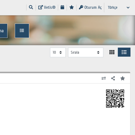
Vetis®
Oturum Aç
ma