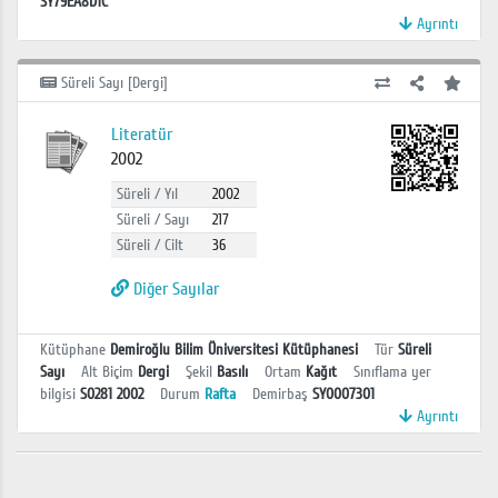
SY79EA8D1C
Ayrıntı
Süreli Sayı [Dergi]
Literatür
2002
Süreli / Yıl
2002
Süreli / Sayı
217
Süreli / Cilt
36
Diğer Sayılar
Kütüphane
Demiroğlu Bilim Üniversitesi Kütüphanesi
Tür
Süreli
Sayı
Alt Biçim
Dergi
Şekil
Basılı
Ortam
Kağıt
Sınıflama yer
bilgisi
S0281 2002
Durum
Rafta
Demirbaş
SY0007301
Ayrıntı