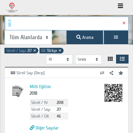
✕
Arama
Süreli / Sayı:
217
✕
Dil:
Türkçe
✕
Süreli Sayı [Dergi]
Milli Eğitim
2018
Süreli / Yıl
2018
Süreli / Sayı
217
Süreli / Cilt
46
Diğer Sayılar