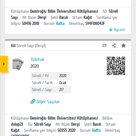
Kütüphane
Demiroğlu Bilim Üniversitesi Kütüphanesi
Tür
Süreli
Sayı
Alt Biçim
Dergi
Şekil
Basılı
Ortam
Kağıt
Sınıflama yer
bilgisi
S0416 2018
Durum
Rafta
Demirbaş
SY4FD8D42F
Ayrıntı
Süreli Sayı [Dergi]
Tübitak
2020
Süreli / Yıl
2020
Süreli / Tarih
Ocak
Süreli / Sayı
217
Diğer Sayılar
Kütüphane
Demiroğlu Bilim Üniversitesi Kütüphanesi
Bölüm
dolap23
Tür
Süreli Sayı
Alt Biçim
Dergi
Şekil
Basılı
Ortam
Kağıt
Sınıflama yer bilgisi
S0355 2020
Durum
Rafta
Demirbaş