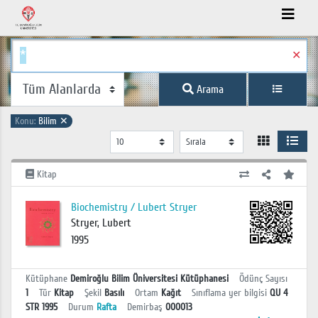
✕
Arama
Konu:
Bilim
✕
Kitap
Biochemistry / Lubert Stryer
Stryer, Lubert
1995
Kütüphane
Demiroğlu Bilim Üniversitesi Kütüphanesi
Ödünç Sayısı
1
Tür
Kitap
Şekil
Basılı
Ortam
Kağıt
Sınıflama yer bilgisi
QU 4
STR 1995
Durum
Rafta
Demirbaş
000013