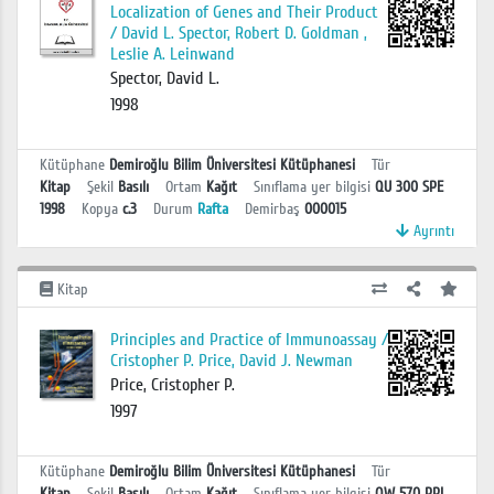
Localization of Genes and Their Product
/ David L. Spector, Robert D. Goldman ,
Leslie A. Leinwand
Spector, David L.
1998
Kütüphane
Demiroğlu Bilim Üniversitesi Kütüphanesi
Tür
Kitap
Şekil
Basılı
Ortam
Kağıt
Sınıflama yer bilgisi
QU 300 SPE
1998
Kopya
c.3
Durum
Rafta
Demirbaş
000015
Ayrıntı
Kitap
Principles and Practice of Immunoassay /
Cristopher P. Price, David J. Newman
Price, Cristopher P.
1997
Kütüphane
Demiroğlu Bilim Üniversitesi Kütüphanesi
Tür
Kitap
Şekil
Basılı
Ortam
Kağıt
Sınıflama yer bilgisi
QW 570 PRI