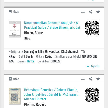
Kitap
Nonmammalian Genomic Analysis : A
Practical Guide / Bruce Birren, Eric Lai
Birren, Bruce
1996
Kütüphane
Demiroğlu Bilim Üniversitesi Kütüphanesi
Tür
Kitap
Şekil
Basılı
Ortam
Kağıt
Sınıflama yer bilgisi
QU 58.5 BIR
1996
Durum
Rafta
Demirbaş
000029
Ayrıntı
Kitap
Behavioral Genetics / Robert Plomin,
John C. DeFries , Gerald E. McClearn ,
Michael Rutter
Plomin, Robert