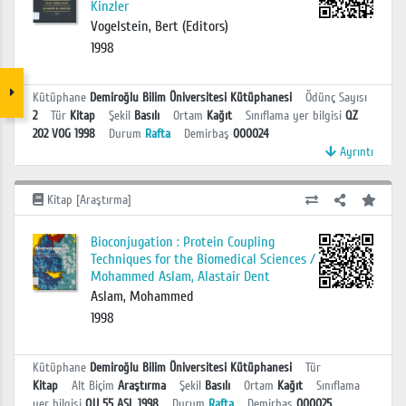
Kinzler
Vogelstein, Bert (Editors)
1998
Kütüphane
Demiroğlu Bilim Üniversitesi Kütüphanesi
Ödünç Sayısı
2
Tür
Kitap
Şekil
Basılı
Ortam
Kağıt
Sınıflama yer bilgisi
QZ
202 VOG 1998
Durum
Rafta
Demirbaş
000024
Ayrıntı
Kitap [Araştırma]
Bioconjugation : Protein Coupling
Techniques for the Biomedical Sciences /
Mohammed Aslam, Alastair Dent
Aslam, Mohammed
1998
Kütüphane
Demiroğlu Bilim Üniversitesi Kütüphanesi
Tür
Kitap
Alt Biçim
Araştırma
Şekil
Basılı
Ortam
Kağıt
Sınıflama
yer bilgisi
QU 55 ASL 1998
Durum
Rafta
Demirbaş
000025