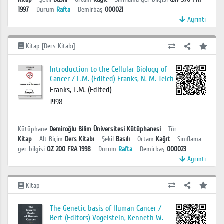
1997
Durum
Rafta
Demirbaş
000021
Ayrıntı
Kitap [Ders Kitabı]
Introduction to the Cellular Biology of
Cancer / L.M. (Edited) Franks, N. M. Teich
Franks, L.M. (Edited)
1998
Kütüphane
Demiroğlu Bilim Üniversitesi Kütüphanesi
Tür
Kitap
Alt Biçim
Ders Kitabı
Şekil
Basılı
Ortam
Kağıt
Sınıflama
yer bilgisi
QZ 200 FRA 1998
Durum
Rafta
Demirbaş
000023
Ayrıntı
Kitap
The Genetic basis of Human Cancer /
Bert (Editors) Vogelstein, Kenneth W.