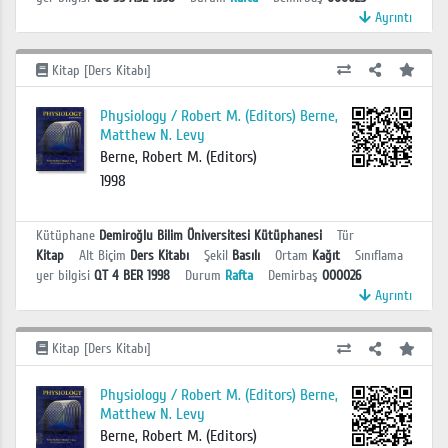
Ayrıntı
Kitap [Ders Kitabı]
Physiology / Robert M. (Editors) Berne,
Matthew N. Levy
Berne, Robert M. (Editors)
1998
Kütüphane
Demiroğlu Bilim Üniversitesi Kütüphanesi
Tür
Kitap
Alt Biçim
Ders Kitabı
Şekil
Basılı
Ortam
Kağıt
Sınıflama
yer bilgisi
QT 4 BER 1998
Durum
Rafta
Demirbaş
000026
Ayrıntı
Kitap [Ders Kitabı]
Physiology / Robert M. (Editors) Berne,
Matthew N. Levy
Berne, Robert M. (Editors)