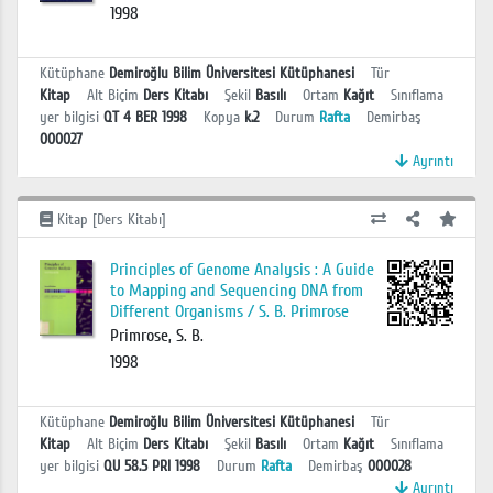
1998
Kütüphane
Demiroğlu Bilim Üniversitesi Kütüphanesi
Tür
Kitap
Alt Biçim
Ders Kitabı
Şekil
Basılı
Ortam
Kağıt
Sınıflama
yer bilgisi
QT 4 BER 1998
Kopya
k.2
Durum
Rafta
Demirbaş
000027
Ayrıntı
Kitap [Ders Kitabı]
Principles of Genome Analysis : A Guide
to Mapping and Sequencing DNA from
Different Organisms / S. B. Primrose
Primrose, S. B.
1998
Kütüphane
Demiroğlu Bilim Üniversitesi Kütüphanesi
Tür
Kitap
Alt Biçim
Ders Kitabı
Şekil
Basılı
Ortam
Kağıt
Sınıflama
yer bilgisi
QU 58.5 PRI 1998
Durum
Rafta
Demirbaş
000028
Ayrıntı