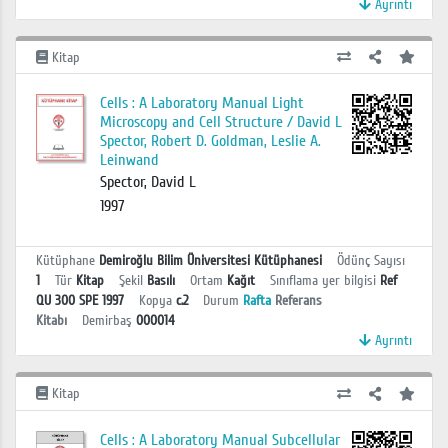
Ayrıntı
Kitap
Cells : A Laboratory Manual Light
Microscopy and Cell Structure / David L
Spector, Robert D. Goldman, Leslie A.
Leinwand
Spector, David L
1997
Kütüphane
Demiroğlu Bilim Üniversitesi Kütüphanesi
Ödünç Sayısı
1
Tür
Kitap
Şekil
Basılı
Ortam
Kağıt
Sınıflama yer bilgisi
Ref
QU 300 SPE 1997
Kopya
c.2
Durum
Rafta
Referans
Kitabı
Demirbaş
000014
Ayrıntı
Kitap
Cells : A Laboratory Manual Subcellular