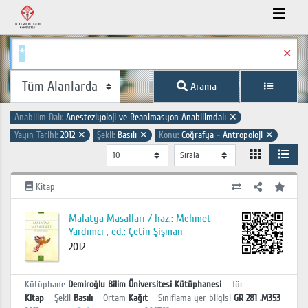
✕
Arama
Anabilim Dalı:
Anesteziyoloji ve Reanimasyon Anabilimdalı
✕
Yayın Tarihi:
2012
✕
Şekil:
Basılı
✕
Konu:
Coğrafya - Antropoloji
✕
Kitap
Malatya Masalları / haz.: Mehmet
Yardımcı , ed.: Çetin Şişman
2012
Kütüphane
Demiroğlu Bilim Üniversitesi Kütüphanesi
Tür
Kitap
Şekil
Basılı
Ortam
Kağıt
Sınıflama yer bilgisi
GR 281 .M353