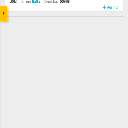
2012
Durum
Rafta
Demirbaş
009781
Ayrıntı