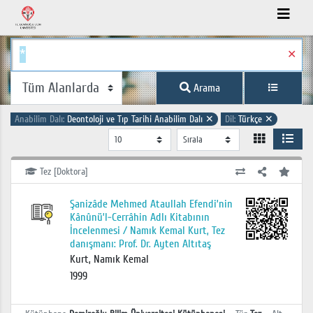
✕
Arama
Anabilim Dalı:
Deontoloji ve Tıp Tarihi Anabilim Dalı
✕
Dil:
Türkçe
✕
Tez [Doktora]
Şanizâde Mehmed Ataullah Efendi’nin
Kânûnü’l-Cerrâhin Adlı Kitabının
İncelenmesi / Namık Kemal Kurt, Tez
danışmanı: Prof. Dr. Ayten Altıtaş
Kurt, Namık Kemal
1999