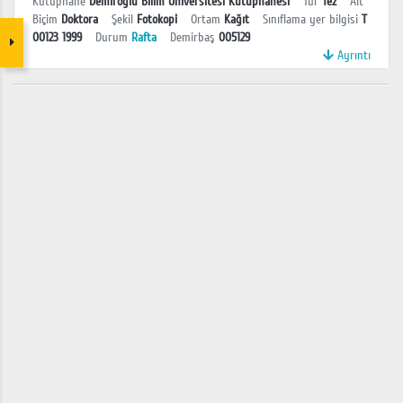
Kütüphane
Demiroğlu Bilim Üniversitesi Kütüphanesi
Tür
Tez
Alt
Biçim
Doktora
Şekil
Fotokopi
Ortam
Kağıt
Sınıflama yer bilgisi
T
00123 1999
Durum
Rafta
Demirbaş
005129
Ayrıntı