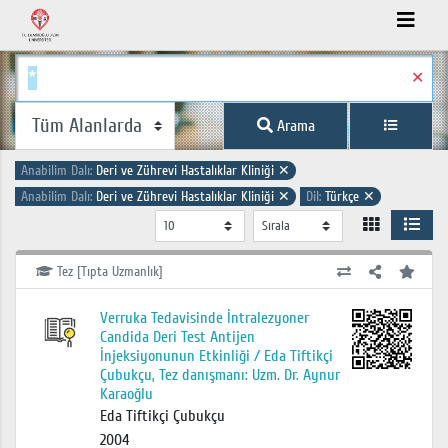
✕
Arama
Anabilim Dalı:
Deri ve Zührevi Hastalıklar Kliniği
✕
Anabilim Dalı:
Deri ve Zührevi Hastalıklar Kliniği
✕
Dil:
Türkçe
✕
Tez [Tıpta Uzmanlık]
Verruka Tedavisinde İntralezyoner
Candida Deri Test Antijen
İnjeksiyonunun Etkinliği / Eda Tiftikçi
Çubukçu, Tez danışmanı: Uzm. Dr. Aynur
Karaoğlu
Eda Tiftikçi Çubukçu
2004