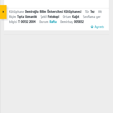
Kütüphane
Demiroğlu Bilim Üniversitesi Kütüphanesi
Tür
Tez
Alt
Biçim
Tıpta Uzmanlık
Şekil
Fotokopi
Ortam
Kağıt
Sınıflama yer
bilgisi
T 00132 2004
Durum
Rafta
Demirbaş
005832
Ayrıntı