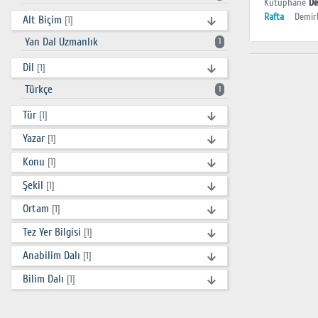
Kütüphane
De
Rafta
Demir
Alt Biçim
[1]
Yan Dal Uzmanlık
1
Dil
[1]
Türkçe
1
Tür
[1]
Yazar
[1]
Konu
[1]
Şekil
[1]
Ortam
[1]
Tez Yer Bilgisi
[1]
Anabilim Dalı
[1]
Bilim Dalı
[1]