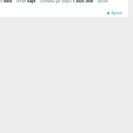
il
Basılı
Ortam
Kağıt
Sınıflama yer bilgisi
T 00251 2006
Durum
Ayrıntı