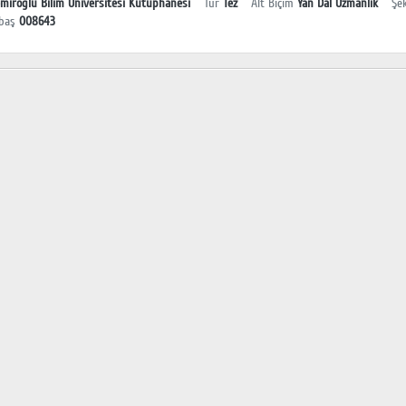
miroğlu Bilim Üniversitesi Kütüphanesi
Tür
Tez
Alt Biçim
Yan Dal Uzmanlık
Şek
baş
008643