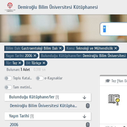
Demiroğlu Bilim Üniversitesi Kütüphanesi
Bilim Dalı:
Gastroentoloji Bilim Dalı
✕
Konu:
Teknoloji ve Mühendislik
✕
Yayın Tarihi:
2006
✕
Bulunduğu Kütüphane/ler:
Demiroğlu Bilim Üniversites
Tür:
Tez
✕
Dil:
Türkçe
✕
Bulunan
:
1
Adet
0.318 sn
Toplu Katalog
e-Kaynaklar
Tez [Yan D
Tam metinlerde ara
Bulunduğu Kütüphane/ler
[1]
Demiroğlu Bilim Üniversitesi Kütüphanesi
1
Yayın Tarihi
[1]
2006
1