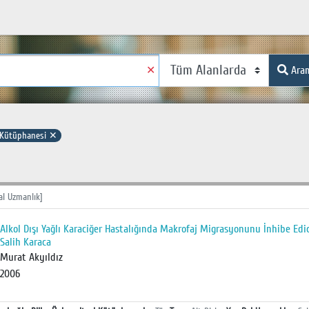
✕
Ara
i Kütüphanesi
✕
al Uzmanlık]
Alkol Dışı Yağlı Karaciğer Hastalığında Makrofaj Migrasyonunu İnhibe Edici
Salih Karaca
Murat Akyıldız
2006