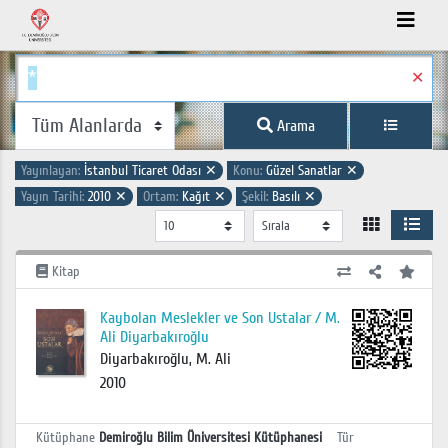
✕
Arama
Yayınlayan:
İstanbul Ticaret Odası
✕
Konu:
Güzel Sanatlar
✕
Yayın Tarihi:
2010
✕
Ortam:
Kağıt
✕
Şekil:
Basılı
✕
Kitap
Kaybolan Meslekler ve Son Ustalar / M.
Ali Diyarbakıroğlu
Diyarbakıroğlu, M. Ali
2010
Kütüphane
Demiroğlu Bilim Üniversitesi Kütüphanesi
Tür