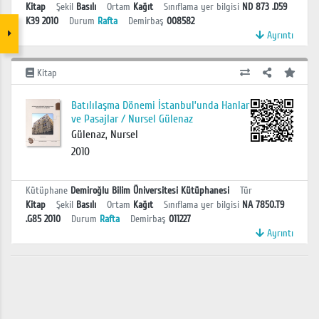
Kitap
Şekil
Basılı
Ortam
Kağıt
Sınıflama yer bilgisi
ND 873 .D59
K39 2010
Durum
Rafta
Demirbaş
008582
Ayrıntı
Kitap
Batılılaşma Dönemi İstanbul’unda Hanlar
ve Pasajlar / Nursel Gülenaz
Gülenaz, Nursel
2010
Kütüphane
Demiroğlu Bilim Üniversitesi Kütüphanesi
Tür
Kitap
Şekil
Basılı
Ortam
Kağıt
Sınıflama yer bilgisi
NA 7850.T9
.G85 2010
Durum
Rafta
Demirbaş
011227
Ayrıntı