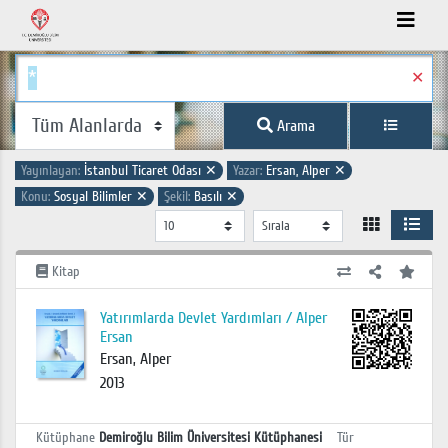
✕
Arama
Yayınlayan:
İstanbul Ticaret Odası
✕
Yazar:
Ersan, Alper
✕
Konu:
Sosyal Bilimler
✕
Şekil:
Basılı
✕
Kitap
Yatırımlarda Devlet Yardımları / Alper
Ersan
Ersan, Alper
2013
Kütüphane
Demiroğlu Bilim Üniversitesi Kütüphanesi
Tür