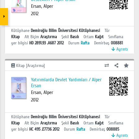
Ersan, Alper
2012
Kütüphane
Demiroğlu Bilim Üniversitesi Kütüphanesi
Tür
Kitap
Alt Biçim
Araştırma
Şekil
Basılı
Ortam
Kağıt
Sınıflama
yer bilgisi
HD 2891.93 .A687 2012
Durum
Rafta
Demirbaş
008881
Ayrıntı
Kitap [Araştırma]
Yatırımlarda Devlet Yardımları / Alper
Ersan
Ersan, Alper
2012
Kütüphane
Demiroğlu Bilim Üniversitesi Kütüphanesi
Tür
Kitap
Alt Biçim
Araştırma
Şekil
Basılı
Ortam
Kağıt
Sınıflama
yer bilgisi
HC 495 .E7736 2012
Durum
Rafta
Demirbaş
008885
Ayrıntı