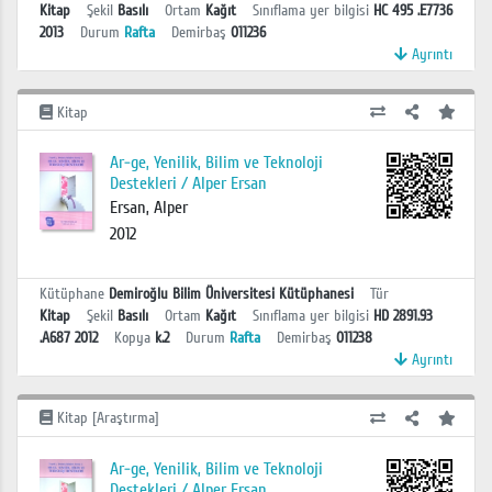
Kitap
Şekil
Basılı
Ortam
Kağıt
Sınıflama yer bilgisi
HC 495 .E7736
2013
Durum
Rafta
Demirbaş
011236
Ayrıntı
Kitap
Ar-ge, Yenilik, Bilim ve Teknoloji
Destekleri / Alper Ersan
Ersan, Alper
2012
Kütüphane
Demiroğlu Bilim Üniversitesi Kütüphanesi
Tür
Kitap
Şekil
Basılı
Ortam
Kağıt
Sınıflama yer bilgisi
HD 2891.93
.A687 2012
Kopya
k.2
Durum
Rafta
Demirbaş
011238
Ayrıntı
Kitap [Araştırma]
Ar-ge, Yenilik, Bilim ve Teknoloji
Destekleri / Alper Ersan