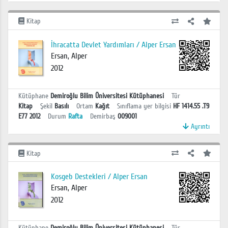
Kitap
İhracatta Devlet Yardımları / Alper Ersan
Ersan, Alper
2012
Kütüphane
Demiroğlu Bilim Üniversitesi Kütüphanesi
Tür
Kitap
Şekil
Basılı
Ortam
Kağıt
Sınıflama yer bilgisi
HF 1414.55 .T9
E77 2012
Durum
Rafta
Demirbaş
009001
Ayrıntı
Kitap
Kosgeb Destekleri / Alper Ersan
Ersan, Alper
2012
Kütüphane
Demiroğlu Bilim Üniversitesi Kütüphanesi
Tür