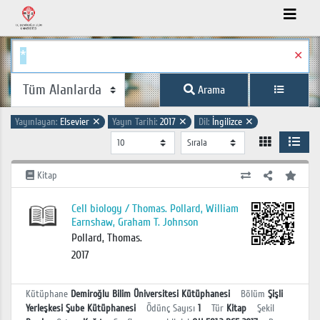
✕
Arama
Yayınlayan:
Elsevier
✕
Yayın Tarihi:
2017
✕
Dil:
İngilizce
✕
Kitap
Cell biology / Thomas. Pollard, William
Earnshaw, Graham T. Johnson
Pollard, Thomas.
2017
Kütüphane
Demiroğlu Bilim Üniversitesi Kütüphanesi
Bölüm
Şişli
Yerleşkesi Şube Kütüphanesi
Ödünç Sayısı
1
Tür
Kitap
Şekil