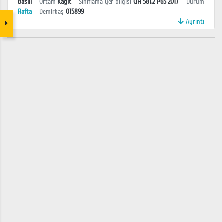
Basılı
Ortam
Kağıt
Sınıflama yer bilgisi
QH 581.2 P65 2017
Durum
Rafta
Demirbaş
015899
Ayrıntı