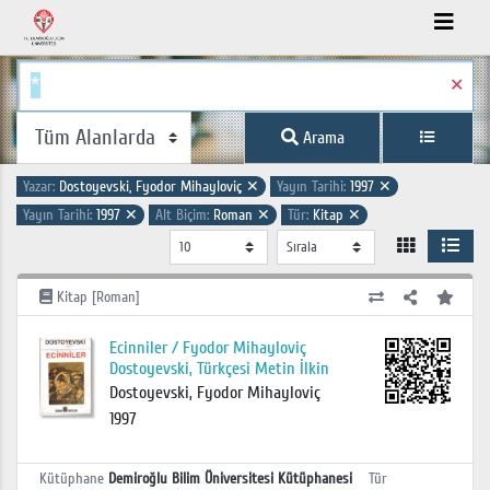
✕
Arama
Yazar:
Dostoyevski, Fyodor Mihayloviç
✕
Yayın Tarihi:
1997
✕
Yayın Tarihi:
1997
✕
Alt Biçim:
Roman
✕
Tür:
Kitap
✕
Kitap [Roman]
Ecinniler / Fyodor Mihayloviç
Dostoyevski, Türkçesi Metin İlkin
Dostoyevski, Fyodor Mihayloviç
1997
Kütüphane
Demiroğlu Bilim Üniversitesi Kütüphanesi
Tür