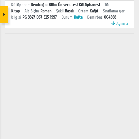
Kütüphane
Demiroğlu Bilim Üniversitesi Kütüphanesi
Tür
Kitap
Alt Biçim
Roman
Şekil
Basılı
Ortam
Kağıt
Sınıflama yer
bilgisi
PG 3327 D67 E25 1997
Durum
Rafta
Demirbaş
004568
Ayrıntı