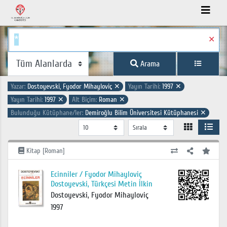
✕
Arama
Yazar:
Dostoyevski, Fyodor Mihayloviç
✕
Yayın Tarihi:
1997
✕
Yayın Tarihi:
1997
✕
Alt Biçim:
Roman
✕
Bulunduğu Kütüphane/ler:
Demiroğlu Bilim Üniversitesi Kütüphanesi
✕
Kitap [Roman]
Ecinniler / Fyodor Mihayloviç
Dostoyevski, Türkçesi Metin İlkin
Dostoyevski, Fyodor Mihayloviç
1997