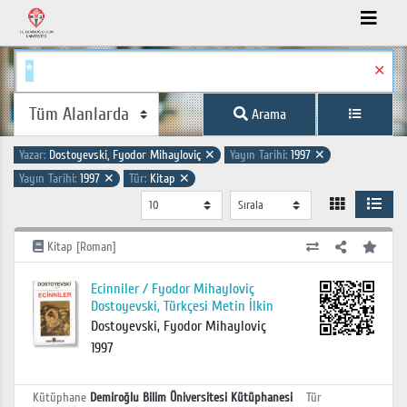
✕
Arama
Yazar:
Dostoyevski, Fyodor Mihayloviç
✕
Yayın Tarihi:
1997
✕
Yayın Tarihi:
1997
✕
Tür:
Kitap
✕
Kitap [Roman]
Ecinniler / Fyodor Mihayloviç
Dostoyevski, Türkçesi Metin İlkin
Dostoyevski, Fyodor Mihayloviç
1997
Kütüphane
Demiroğlu Bilim Üniversitesi Kütüphanesi
Tür