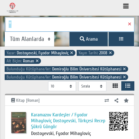
✕
Arama
Yazar:
Dostoyevski, Fyodor Mihayloviç
✕
Yayın Tarihi:
2008
✕
Alt Biçim:
Roman
✕
Bulunduğu Kütüphane/ler:
Demiroğlu Bilim Üniversitesi Kütüphanesi
✕
Bulunduğu Kütüphane/ler:
Demiroğlu Bilim Üniversitesi Kütüphanesi
✕
Kitap [Roman]
Karamazov Kardeşler / Fyodor
Mihayloviç Dostoyevski, Türkçesi Recep
Şükrü Güngör
Dostoyevski, Fyodor Mihayloviç